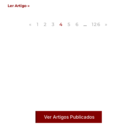
Ler Artigo »
«
1
2
3
4
5
6
…
126
»
Artigos Publicados
Acesse agora nossos artigos que já foram
publicados na mídia.
Ver Artigos Publicados