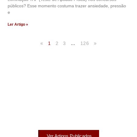
públicos? Esse momento costuma trazer ansiedade, pressão
e
Ler Artigo »
«
1
2
3
…
126
»
Artigos Publicados
Acesse agora nossos artigos que já foram publicados
na mídia.
Ver Artigos Publicados