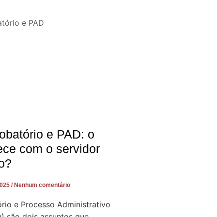
obatório e PAD: o
ece com o servidor
o?
2025
Nenhum comentário
rio e Processo Administrativo
D) são dois assuntos que