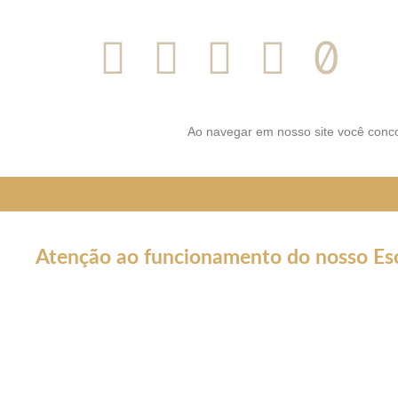
SIGA-NOS NAS REDES SOCI
Ao navegar em nosso site você conco
Atenção ao funcionamento do nosso Esc
Em decorrência da declaração de Pandemia pela OMS por caus
forma por tempo INDETERMINADO:
Nossos serviços estarão funcionando normalmente através do 
atendê-lo.