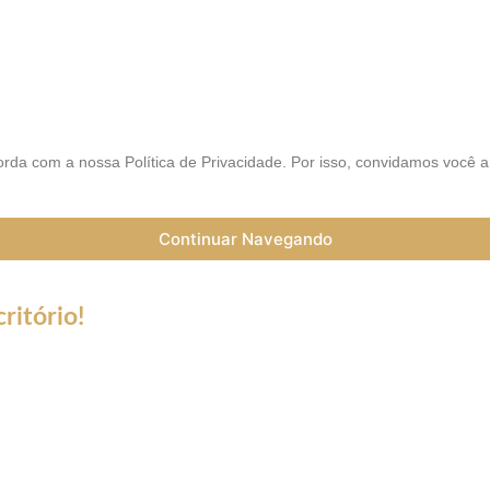
AIS
rda com a nossa Política de Privacidade. Por isso, convidamos você 
Continuar Navegando
ritório!
a do Coronavírus (Covid-19) informamos que nossos serviços esta
trabalho a distância (Home Office), e nossa equipe esta preparada 