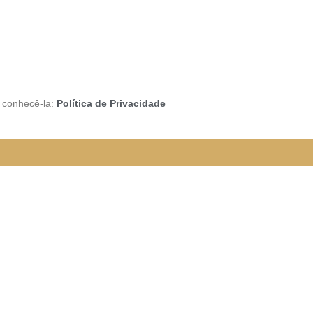
a conhecê-la:
Política de Privacidade
rão funcionando da seguinte
e organizada para melhor