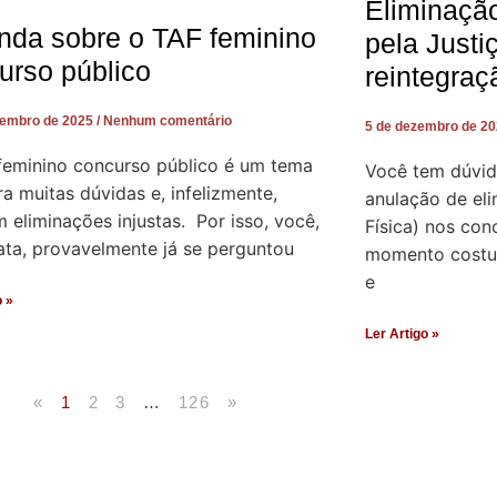
Eliminaçã
nda sobre o TAF feminino
pela Justi
urso público
reintegraç
zembro de 2025
Nenhum comentário
5 de dezembro de 2
feminino concurso público é um tema
Você tem dúvid
a muitas dúvidas e, infelizmente,
anulação de el
eliminações injustas. Por isso, você,
Física) nos con
ata, provavelmente já se perguntou
momento costum
e
o »
Ler Artigo »
«
1
2
3
…
126
»