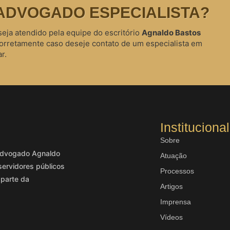
ADVOGADO ESPECIALISTA?
seja atendido pela equipe do escritório
Agnaldo Bastos
corretamente caso deseje contato de um especialista em
r.
Institucional
Sobre
o advogado Agnaldo
Atuação
servidores públicos
Processos
 parte da
Artigos
Imprensa
Vídeos