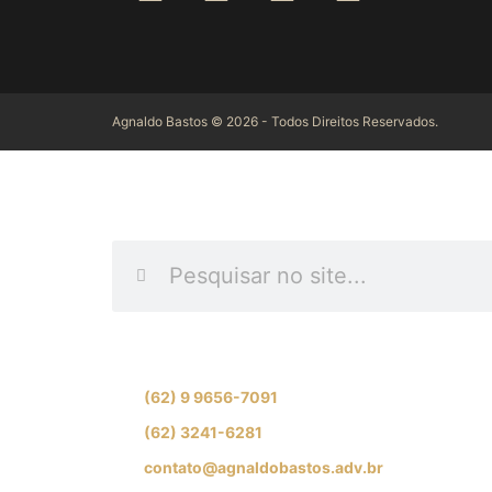
Agnaldo Bastos © 2026 - Todos Direitos Reservados.
INFORME O QUE D
Se preferir, fale com nossa equipe de especial
(62) 9 9656-7091
(62) 3241-6281
contato@agnaldobastos.adv.br