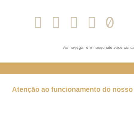
SIGA-NOS NAS REDES SOCI
Ao navegar em nosso site você conco
Atenção ao funcionamento do nosso 
Em decorrência da declaração de Pandemia pela OMS por caus
forma por tempo INDETERMINADO:
Nossos serviços estarão funcionando normalmente através do 
atendê-lo.