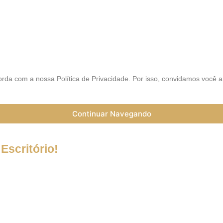
AIS
rda com a nossa Política de Privacidade. Por isso, convidamos você 
Continuar Navegando
Escritório!
a do Coronavírus (Covid-19) informamos que nossos serviços esta
trabalho a distância (Home Office), e nossa equipe esta preparada 