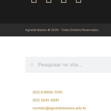
Agnaldo Bastos © 2026 - Todos Direitos Reservados.
INFORME O QUE D
Se preferir, fale com nossa equipe de especial
(62) 9 9656-7091
(62) 3241-6281
contato@agnaldobastos.adv.br