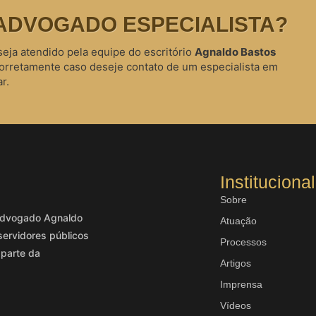
ADVOGADO ESPECIALISTA?
seja atendido pela equipe do escritório
Agnaldo Bastos
corretamente caso deseje contato de um especialista em
r.
Institucional
Sobre
o advogado Agnaldo
Atuação
servidores públicos
Processos
 parte da
Artigos
Imprensa
Vídeos