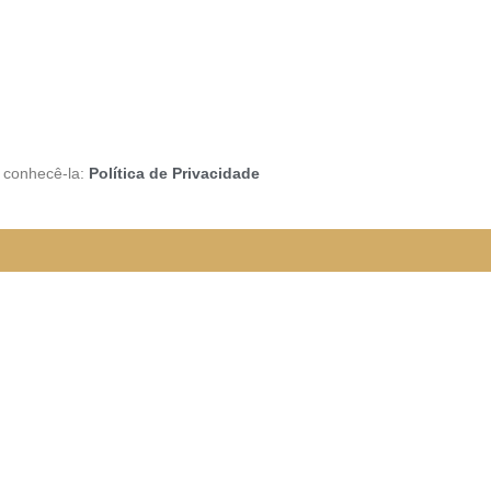
a conhecê-la:
Política de Privacidade
rão funcionando da seguinte
e organizada para melhor