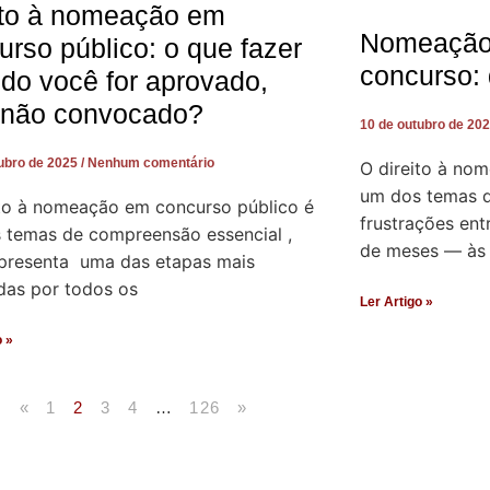
ito à nomeação em
Nomeação 
urso público: o que fazer
concurso: 
do você for aprovado,
não convocado?
10 de outubro de 20
tubro de 2025
Nenhum comentário
O direito à no
um dos temas q
ito à nomeação em concurso público é
frustrações ent
 temas de compreensão essencial ,
de meses — às
epresenta uma das etapas mais
das por todos os
Ler Artigo »
o »
«
1
2
3
4
…
126
»