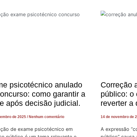
e psicotécnico anulado
Correção 
oncurso: como garantir a
público: o
e após decisão judicial.
reverter a
vembro de 2025
Nenhum comentário
14 de novembro de 
ação de exame psicotécnico em
A expressão “c
so público é um tema relevante e
público” causa