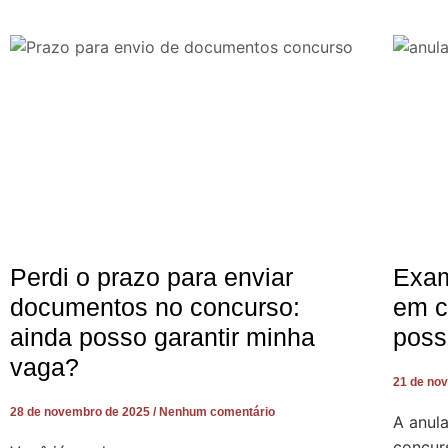
Perdi o prazo para enviar
Exam
documentos no concurso:
em c
ainda posso garantir minha
poss
vaga?
21 de no
28 de novembro de 2025
Nenhum comentário
A anul
concur