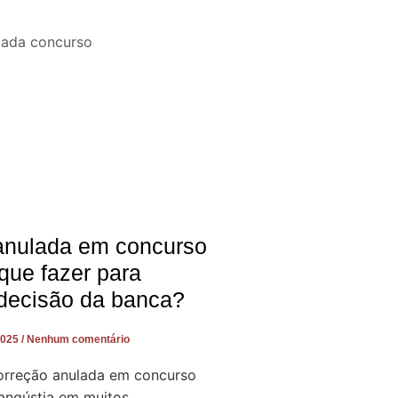
anulada em concurso
 que fazer para
 decisão da banca?
2025
Nenhum comentário
orreção anulada em concurso
 angústia em muitos