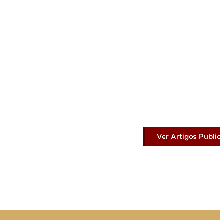
Artigos Pub
Acesse agora nossos artigos que já fo
Ver Artigos Publi