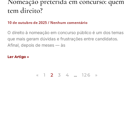
Nomeação preterida em concurso: quem
tem direito?
10 de outubro de 2025
Nenhum comentário
O direito à nomeação em concurso público é um dos temas
que mais geram dúvidas e frustrações entre candidatos.
Afinal, depois de meses — às
Ler Artigo »
«
1
2
3
4
…
126
»
Artigos Publicados