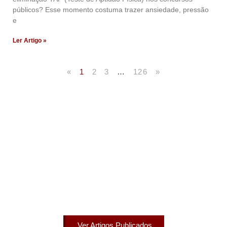
públicos? Esse momento costuma trazer ansiedade, pressão
e
Ler Artigo »
«
1
2
3
…
126
»
Artigos Publicados
Acesse agora nossos artigos que já foram publicados
na mídia.
Ver Artigos Publicados