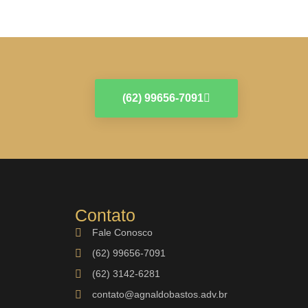
(62) 99656-7091
Contato
Fale Conosco
(62) 99656-7091
(62) 3142-6281
contato@agnaldobastos.adv.br