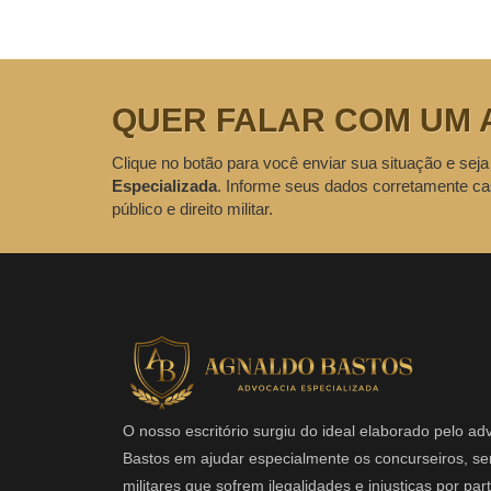
QUER FALAR COM UM 
Clique no botão para você enviar sua situação e seja
Especializada
. Informe seus dados corretamente ca
público e direito militar.
O nosso escritório surgiu do ideal elaborado pelo a
Bastos em ajudar especialmente os concurseiros, ser
militares que sofrem ilegalidades e injustiças por pa