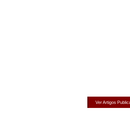
Artigos Pub
Acesse agora nossos artigos que já fo
Ver Artigos Publi