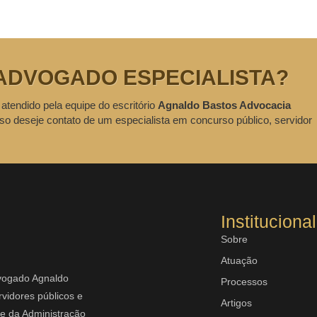
ADVOGADO ESPECIALISTA?
 atendido pela equipe do escritório
Agnaldo Bastos Advocacia
so deseje contato de um especialista em concurso público, servidor
Institucional
Sobre
Atuação
dvogado Agnaldo
Processos
vidores públicos e
Artigos
rte da Administração