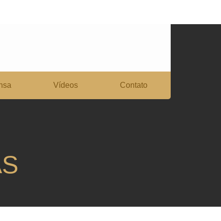
nsa
Vídeos
Contato
AS