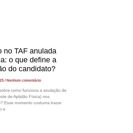
o no TAF anulada
ça: o que define a
ão do candidato?
025
Nenhum comentário
sobre como funciona a anulação de
ste de Aptidão Física) nos
s? Esse momento costuma trazer
o e