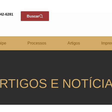
142-6281
Buscar
ipe
Processos
Artigos
Impre
RTIGOS E NOTÍCI