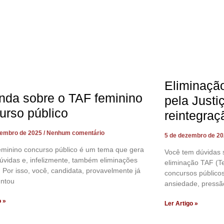
Eliminaçã
nda sobre o TAF feminino
pela Justi
urso público
reintegraç
zembro de 2025
Nenhum comentário
5 de dezembro de 2
eminino concurso público é um tema que gera
Você tem dúvidas 
úvidas e, infelizmente, também eliminações
eliminação TAF (Te
. Por isso, você, candidata, provavelmente já
concursos público
untou
ansiedade, pressã
o »
Ler Artigo »