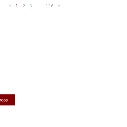
«
1
2
3
…
126
»
licados
ram publicados na mídia.
cados