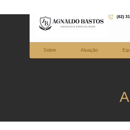
(62) 3
Sobre
Atuação
Equ
A