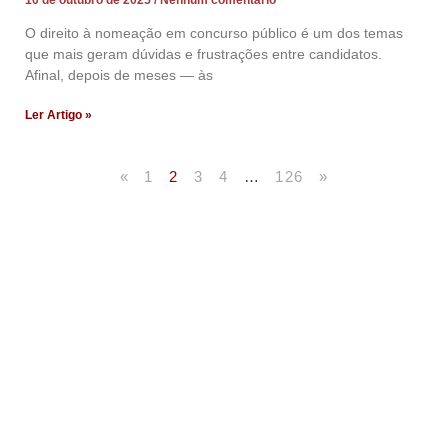
O direito à nomeação em concurso público é um dos temas
que mais geram dúvidas e frustrações entre candidatos.
Afinal, depois de meses — às
Ler Artigo »
«
1
2
3
4
…
126
»
Artigos Publicados
Acesse agora nossos artigos que já foram publicados
na mídia.