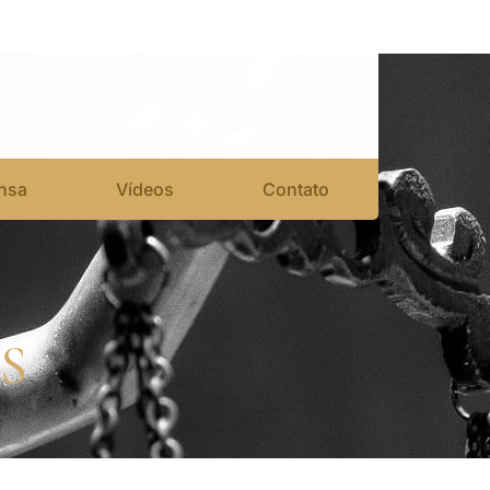
nsa
Vídeos
Contato
S