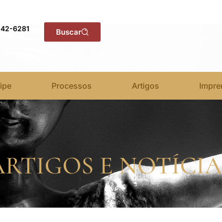
142-6281
Buscar
ipe
Processos
Artigos
Impre
ARTIGOS E NOTÍCIA