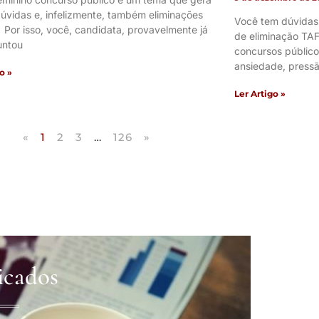
úvidas e, infelizmente, também eliminações
Você tem dúvidas
. Por isso, você, candidata, provavelmente já
de eliminação TAF
untou
concursos públic
ansiedade, pressã
o »
Ler Artigo »
«
1
2
3
…
126
»
icados