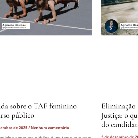
da sobre o TAF feminino
Eliminação 
rso público
Justiça: o q
do candidat
zembro de 2025
Nenhum comentário
5 de dezembro de 
eminino concurso público é um tema que gera