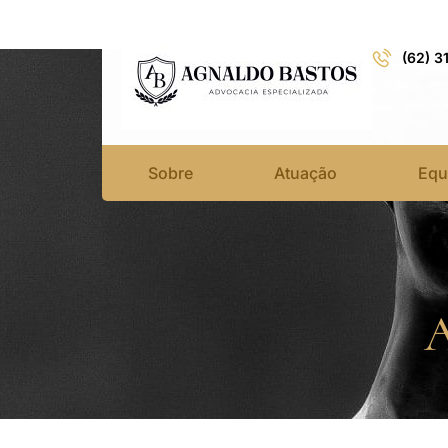
(62) 3
Sobre
Atuação
Equ