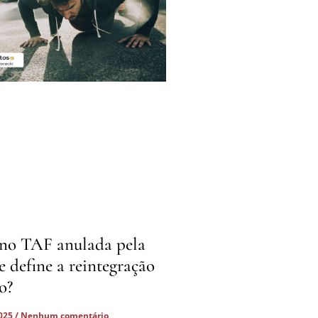
no TAF anulada pela
ue define a reintegração
o?
2025
Nenhum comentário