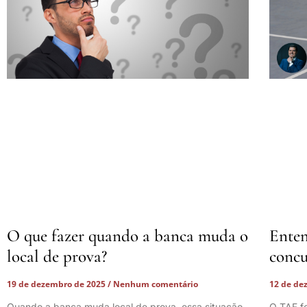
O que fazer quando a banca muda o
Enten
local de prova?
concu
19 de dezembro de 2025
Nenhum comentário
12 de de
Quando a banca muda local de prova, essa situação
O TAF f