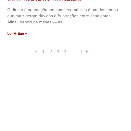
O direito à nomeação em concurso público é um dos temas
que mais geram dúvidas e frustrações entre candidatos.
Afinal, depois de meses — às
Ler Artigo »
«
1
2
3
4
…
126
»
Artigos Publicados
Acesse agora nossos artigos que já foram publicados
na mídia.