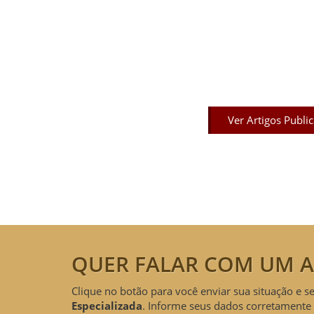
Artigos Pub
Acesse agora nossos artigos que já fo
Ver Artigos Publi
QUER FALAR COM UM A
Clique no botão para você enviar sua situação e s
Especializada
. Informe seus dados corretamente 