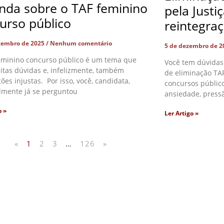
nda sobre o TAF feminino
pela Justi
urso público
reintegra
zembro de 2025
Nenhum comentário
5 de dezembro de 
eminino concurso público é um tema que
Você tem dúvidas
itas dúvidas e, infelizmente, também
de eliminação TAF
ões injustas. Por isso, você, candidata,
concursos públic
lmente já se perguntou
ansiedade, press
o »
Ler Artigo »
«
1
2
3
…
126
»