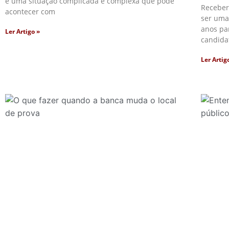
é uma situação complicada e complexa que pode
Receber
acontecer com
ser uma
anos pa
Ler Artigo »
candida
Ler Artig