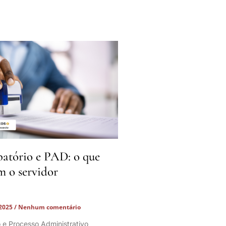
batório e PAD: o que
m o servidor
 2025
Nenhum comentário
o e Processo Administrativo