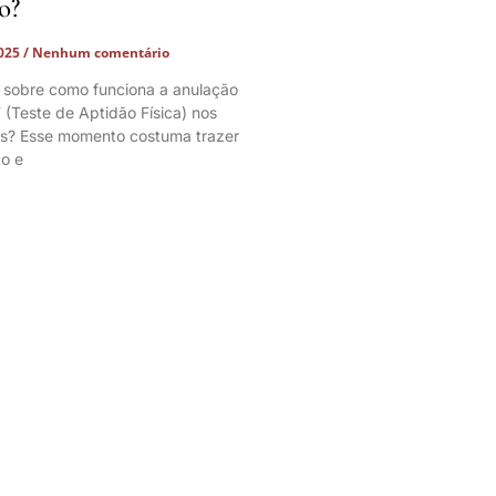
o?
2025
Nenhum comentário
 sobre como funciona a anulação
 (Teste de Aptidão Física) nos
os? Esse momento costuma trazer
o e