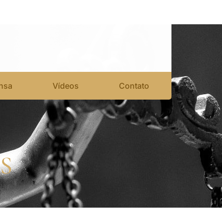
nsa
Vídeos
Contato
S