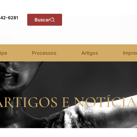
142-6281
Buscar
ipe
Processos
Artigos
Impre
ARTIGOS E NOTÍCIA