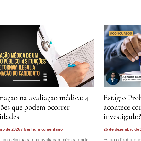
nação na avaliação médica: 4
Estágio Pro
ções que podem ocorrer
acontece co
lidades
investigado?
eiro de 2026
Nenhum comentário
26 de dezembro de
 uma eliminação na avaliação médica pode
Estágio Probatóri