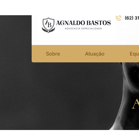
(62) 3
Sobre
Atuação
Equ