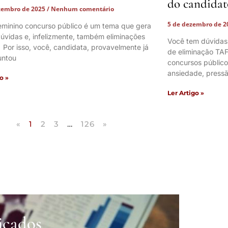
do candidat
zembro de 2025
Nenhum comentário
5 de dezembro de 
eminino concurso público é um tema que gera
úvidas e, infelizmente, também eliminações
Você tem dúvidas
. Por isso, você, candidata, provavelmente já
de eliminação TAF
untou
concursos públic
ansiedade, pressã
o »
Ler Artigo »
«
1
2
3
…
126
»
icados