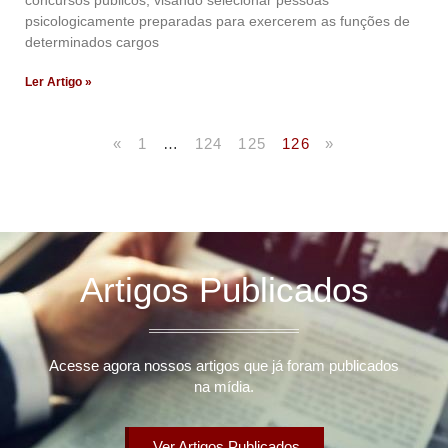
concursos públicos, visando selecionar pessoas
psicologicamente preparadas para exercerem as funções de
determinados cargos
Ler Artigo »
«
1
…
124
125
126
»
Artigos Publicados
Acesse agora nossos artigos que já foram publicados
na mídia.
Ver Artigos Publicados