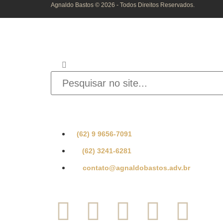
Agnaldo Bastos © 2026 - Todos Direitos Reservados.
INFORME O QUE D
Se preferir, fale com nossa equipe de especialist
(62) 9 9656-7091
(62) 3241-6281
contato@agnaldobastos.adv.br
SIGA-NOS NAS REDES SOCI