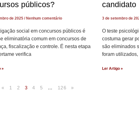
ursos públicos?
candidato
embro de 2025
Nenhum comentário
3 de setembro de 2
tigação social em concursos públicos é
O teste psicológ
e eliminatória comum em concursos de
costuma gerar po
ça, fiscalização e controle. É nesta etapa
são eliminados 
ertame verifica
foram utilizados
o »
Ler Artigo »
«
1
2
3
4
5
…
126
»