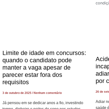
Limite de idade em concursos:
Acid
quando o candidato pode
inca
manter a vaga apesar de
adia
parecer estar fora dos
por 
requisitos
26 de se
3 de outubro de 2025
Nenhum comentário
Adiar 
Já pensou em se dedicar anos a fio, investindo
saúde é
tempo, dinheiro e noites de sono nos estudos