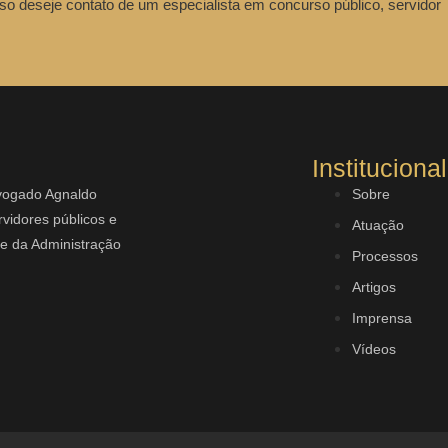
so deseje contato de um especialista em concurso público, servidor
Institucional
dvogado Agnaldo
Sobre
vidores públicos e
Atuação
rte da Administração
Processos
Artigos
Imprensa
Vídeos