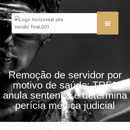
Remoção de servidor por
motivo de saúde: TRF1
anula sentença e determina
perícia médica judicial