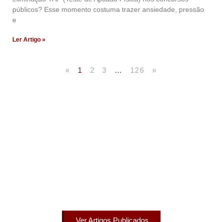
públicos? Esse momento costuma trazer ansiedade, pressão
e
Ler Artigo »
«
1
2
3
…
126
»
Artigos Publicados
Acesse agora nossos artigos que já foram publicados
na mídia.
Ver Artigos Publicados