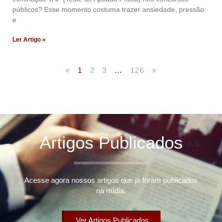
públicos? Esse momento costuma trazer ansiedade, pressão
e
Ler Artigo »
«
1
2
3
…
126
»
Artigos Publicados
Acesse agora nossos artigos que já foram publicados
na mídia.
Ver Artigos Publicados