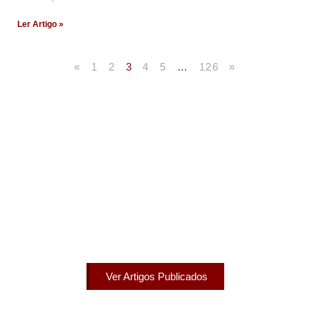
Ler Artigo »
«
1
2
3
4
5
…
126
»
Artigos Publicados
Acesse agora nossos artigos que já foram publicados
na mídia.
Ver Artigos Publicados