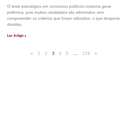
O teste psicológico em concursos públicos costuma gerar
polêmica, pois muitos candidatos são eliminados sem
compreender os critérios que foram utilizados, o que desperta
dúvidas,
Ler Artigo »
«
1
2
3
4
5
…
126
»
Artigos Publicados
Acesse agora nossos artigos que já foram publicados
na mídia.