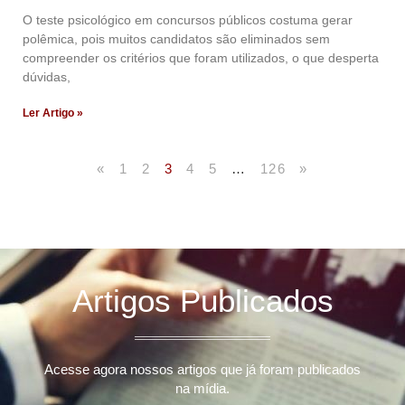
O teste psicológico em concursos públicos costuma gerar
polêmica, pois muitos candidatos são eliminados sem
compreender os critérios que foram utilizados, o que desperta
dúvidas,
Ler Artigo »
«
1
2
3
4
5
…
126
»
Artigos Publicados
Acesse agora nossos artigos que já foram publicados
na mídia.