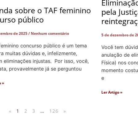
Eliminaçã
nda sobre o TAF feminino
pela Justi
urso público
reintegra
zembro de 2025
Nenhum comentário
5 de dezembro de 
feminino concurso público é um tema
Você tem dúvid
a muitas dúvidas e, infelizmente,
anulação de el
eliminações injustas. Por isso, você,
Física) nos con
ata, provavelmente já se perguntou
momento costum
e
o »
Ler Artigo »
«
1
2
3
…
126
»