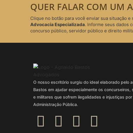
QUER FALAR COM UM A
Clique no botão para você enviar sua situação e 
Advocacia Especializada
. Informe seus dados 
concurso público, servidor público e direito milita
O nosso escritório surgiu do ideal elaborado pel
Bastos em ajudar especialmente os concurseiros, 
e militares que sofrem ilegalidades e injustiças por
Administração Pública.