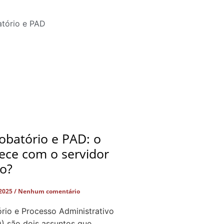
obatório e PAD: o
ece com o servidor
do?
 2025
Nenhum comentário
rio e Processo Administrativo
D) são dois assuntos que