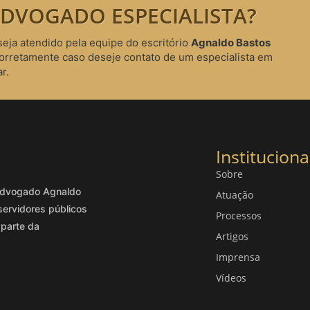
DVOGADO ESPECIALISTA?
seja atendido pela equipe do escritório
Agnaldo Bastos
corretamente caso deseje contato de um especialista em
r.
Instituciona
Sobre
o advogado Agnaldo
Atuação
servidores públicos
Processos
 parte da
Artigos
Imprensa
Vídeos