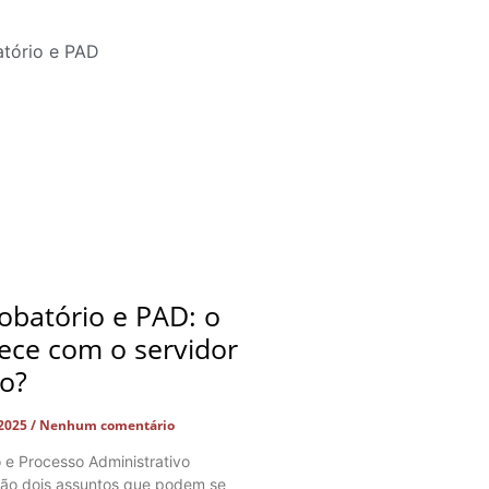
obatório e PAD: o
ece com o servidor
do?
 2025
Nenhum comentário
o e Processo Administrativo
 são dois assuntos que podem se