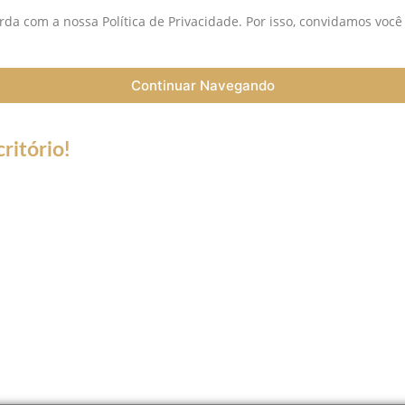
da com a nossa Política de Privacidade. Por isso, convidamos você
Continuar Navegando
ritório!
a do Coronavírus (Covid-19) informamos que nossos serviços esta
trabalho a distância (Home Office), e nossa equipe esta preparada 
ntato de telefone fixo não estará disponível.
tsApp, Skype, Vídeo chamadas e ligações somente para número de c