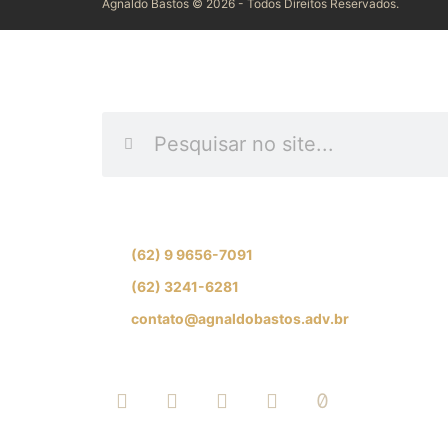
Agnaldo Bastos © 2026 - Todos Direitos Reservados.
INFORME O QUE DES
Se preferir, fale com nossa equipe de especial
(62) 9 9656-7091
(62) 3241-6281
contato@agnaldobastos.adv.br
SIGA-NOS NAS REDES SOCIAI