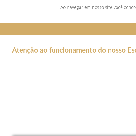
Ao navegar em nosso site você concor
Atenção ao funcionamento do nosso Esc
Em decorrência da declaração de Pandemia pela OMS por caus
forma por tempo INDETERMINADO:
Nossos serviços estarão funcionando normalmente através do 
atendê-lo.
Não estaremos realizando atendimentos presenciais e nosso co
Nossos atendimento serão apenas por meios online como Wha