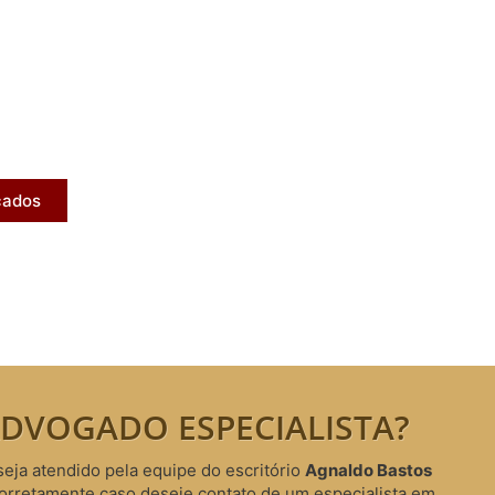
licados
ram publicados na mídia.
cados
DVOGADO ESPECIALISTA?
seja atendido pela equipe do escritório
Agnaldo Bastos
corretamente caso deseje contato de um especialista em