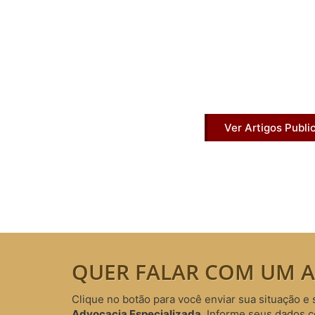
Artigos Pub
Acesse agora nossos artigos que já fo
Ver Artigos Publi
QUER FALAR COM UM A
Clique no botão para você enviar sua situação e 
Advocacia Especializada
. Informe seus dados 