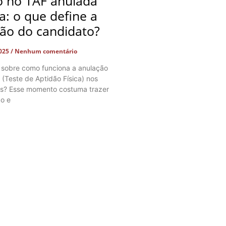
o no TAF anulada
ça: o que define a
ção do candidato?
2025
Nenhum comentário
 sobre como funciona a anulação
 (Teste de Aptidão Física) nos
os? Esse momento costuma trazer
o e