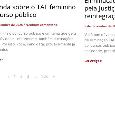
Eliminaçã
nda sobre o TAF feminino
pela Justi
urso público
reintegra
zembro de 2025
Nenhum comentário
5 de dezembro de 
eminino concurso público é um tema que gera
Você tem dúvidas
úvidas e, infelizmente, também eliminações
de eliminação TAF
. Por isso, você, candidata, provavelmente já
concursos públic
untou
ansiedade, pressã
o »
Ler Artigo »
«
1
2
3
…
126
»