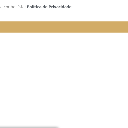
 a conhecê-la:
Política de Privacidade
rão funcionando da seguinte
e organizada para melhor
elular.