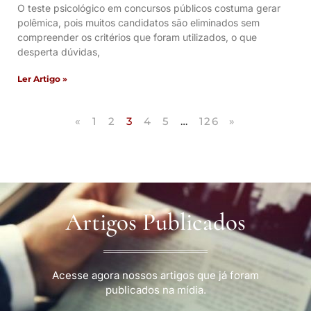
O teste psicológico em concursos públicos costuma gerar
polêmica, pois muitos candidatos são eliminados sem
compreender os critérios que foram utilizados, o que
desperta dúvidas,
Ler Artigo »
«
1
2
3
4
5
…
126
»
Artigos Publicados
Acesse agora nossos artigos que já foram
publicados na mídia.