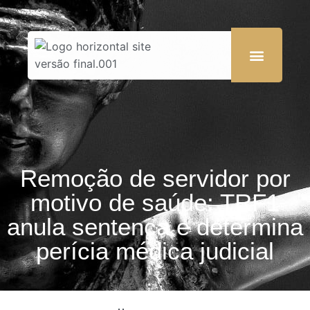
Remoção de servidor por
motivo de saúde: TRF1
anula sentença e determina
perícia médica judicial