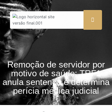
Remoção de servidor por
motivo de saúde: TRF1
anula sentença e determina
perícia médica judicial