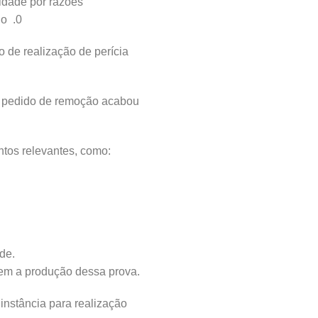
lidade por razões
io .0
 de realização de perícia
O pedido de remoção acabou
ntos relevantes, como:
de.
 sem a produção dessa prova.
instância para realização