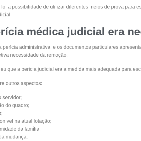
oi a possibilidade de utilizar diferentes meios de prova para e
icial.
rícia médica judicial era n
 perícia administrativa, e os documentos particulares apresen
etiva necessidade da remoção.
ndeu que a perícia judicial era a medida mais adequada para escl
re outros aspectos:
 servidor;
ão do quadro;
o;
onível na atual lotação;
midade da família;
 da mudança;