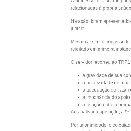
O processo foi ajuizado por 
relacionadas à própria saúd
Na ação, foram apresentados
judicial.
Mesmo assim, o processo foi
rejeitado em primeira instânc
O servidor recorreu ao TRF1 
a gravidade de sua con
a necessidade de muda
a adequação do tratame
a importância do apoio 
a relação entre a perm
Ao analisar a apelação, a 9ª
Por unanimidade, o colegiado