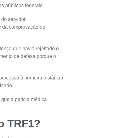
s públicos federais.
 do servidor
de da comprovação de
ença que havia rejeitado o
amento de defesa porque o
rocesso à primeira instância
isado.
r que a perícia médica
lo TRF1?