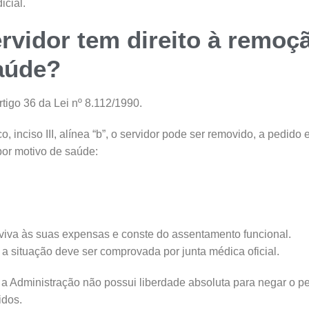
icial.
rvidor tem direito à remoç
aúde?
tigo 36 da Lei nº 8.112/1990.
, inciso III, alínea “b”, o servidor pode ser removido, a pedid
por motivo de saúde:
iva às suas expensas e conste do assentamento funcional.
a situação deve ser comprovada por junta médica oficial.
ue a Administração não possui liberdade absoluta para negar o 
idos.