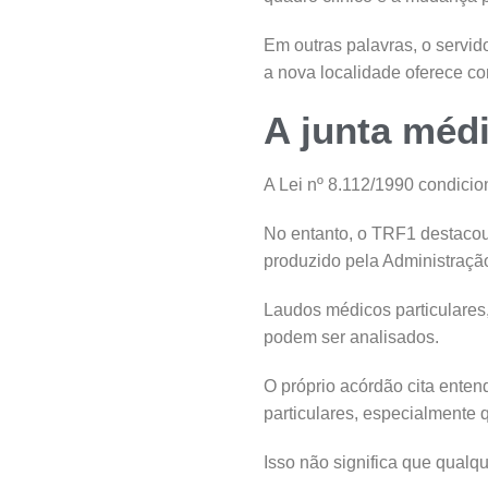
Em outras palavras, o servid
a nova localidade oferece c
A junta médi
A Lei nº 8.112/1990 condicio
No entanto, o TRF1 destacou 
produzido pela Administraçã
Laudos médicos particulares
podem ser analisados.
O próprio acórdão cita enten
particulares, especialmente
Isso não significa que qualqu