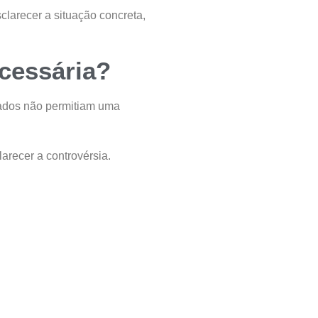
sclarecer a situação concreta,
ecessária?
tados não permitiam uma
arecer a controvérsia.