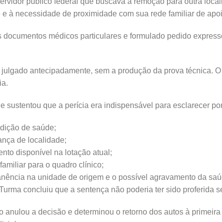
servidor público federal que buscava a remoção para outra loca
e e à necessidade de proximidade com sua rede familiar de apo
 documentos médicos particulares e formulado pedido expresso
 julgado antecipadamente, sem a produção da prova técnica. 
ia.
e sustentou que a perícia era indispensável para esclarecer po
dição de saúde;
nça de localidade;
nto disponível na lotação atual;
familiar para o quadro clínico;
anência na unidade de origem e o possível agravamento da saú
 Turma concluiu que a sentença não poderia ter sido proferida
 anulou a decisão e determinou o retorno dos autos à primeira 