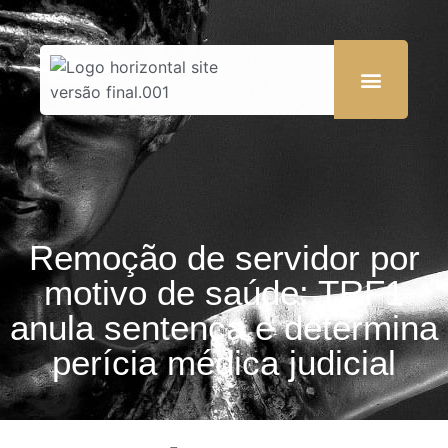
Remoção de servidor por
motivo de saúde: TRF1
anula sentença e determina
perícia médica judicial