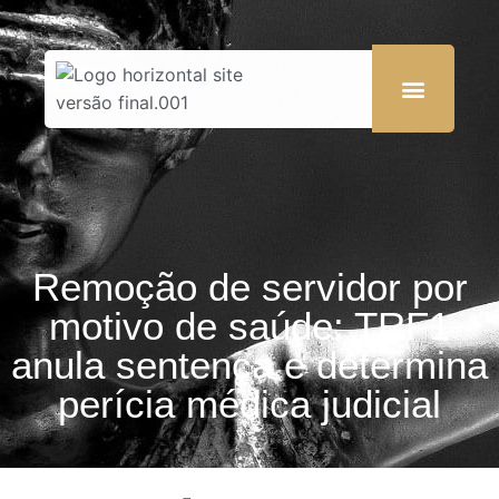
Remoção de servidor por
motivo de saúde: TRF1
anula sentença e determina
perícia médica judicial