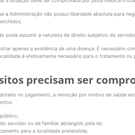
e a situação deve ser comprovada por junta médica oficia
 que a Administração não possui liberdade absoluta para n
eenchidos.
o pode assumir a natureza de direito subjetivo do servidor
trar apenas a existência de uma doença. É necessário co
ocalidade é efetivamente necessário para o tratamento ou 
sitos precisam ser compr
dotado no julgamento, a remoção por motivo de saúde ex
entos:
público;
do servidor ou de familiar abrangido pela lei;
camento para a localidade pretendida;