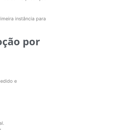
imeira instância para
oção por
pedido e
l.