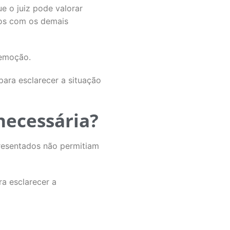
e o juiz pode valorar
dos com os demais
remoção.
para esclarecer a situação
 necessária?
presentados não permitiam
ra esclarecer a