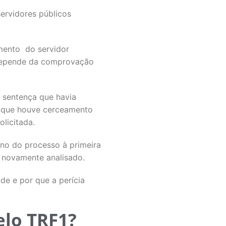
ervidores públicos
amento do servidor
 depende da comprovação
a sentença que havia
u que houve cerceamento
olicitada.
no do processo à primeira
r novamente analisado.
de e por que a perícia
elo TRF1?