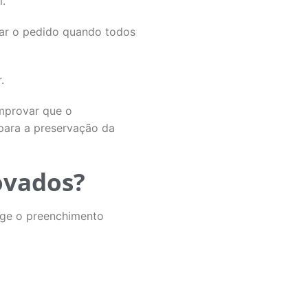
l.
egar o pedido quando todos
.
mprovar que o
para a preservação da
ovados?
ige o preenchimento