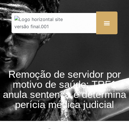
Remoção de servidor por
motivo de saúde: TRF1
anula sentença e determina
perícia médica judicial