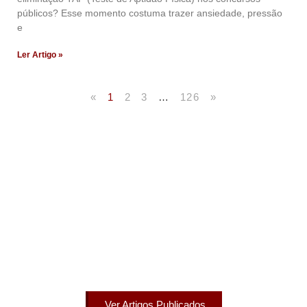
públicos? Esse momento costuma trazer ansiedade, pressão
e
Ler Artigo »
«
1
2
3
…
126
»
Artigos Publicados
Acesse agora nossos artigos que já foram publicados
na mídia.
Ver Artigos Publicados