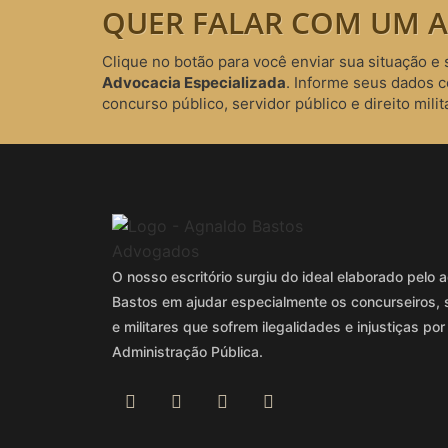
QUER FALAR COM UM A
Clique no botão para você enviar sua situação e 
Advocacia Especializada
. Informe seus dados 
concurso público, servidor público e direito milita
O nosso escritório surgiu do ideal elaborado pel
Bastos em ajudar especialmente os concurseiros, 
e militares que sofrem ilegalidades e injustiças por
Administração Pública.