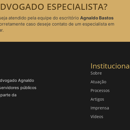
DVOGADO ESPECIALISTA?
seja atendido pela equipe do escritório
Agnaldo Bastos
corretamente caso deseje contato de um especialista em
r.
Instituciona
Sobre
o advogado Agnaldo
Atuação
servidores públicos
Processos
 parte da
Artigos
Imprensa
Vídeos