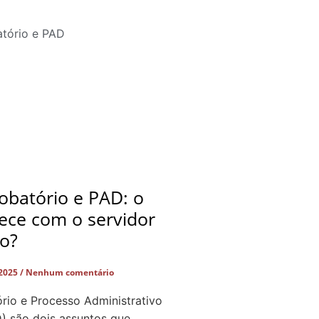
obatório e PAD: o
ece com o servidor
do?
 2025
Nenhum comentário
rio e Processo Administrativo
D) são dois assuntos que