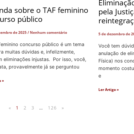
Eliminaçã
nda sobre o TAF feminino
pela Justi
urso público
reintegra
zembro de 2025
Nenhum comentário
5 de dezembro de 
feminino concurso público é um tema
Você tem dúvid
a muitas dúvidas e, infelizmente,
anulação de el
eliminações injustas. Por isso, você,
Física) nos con
ata, provavelmente já se perguntou
momento costum
e
o »
Ler Artigo »
«
1
2
3
…
126
»