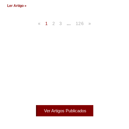
Ler Artigo »
«
1
2
3
…
126
»
Artigos Publicados
Acesse agora nossos artigos que já foram publicados
na mídia.
Ver Artigos Publicados