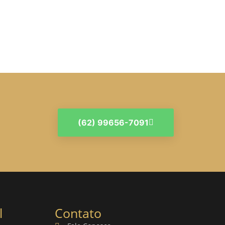
(62) 99656-7091
l
Contato