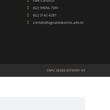
Fale Conosco
(62) 99656-7091
(62) 3142-6281
contato@agnaldobastos.adv.br
CNPJ: 28.625.427/0001-02