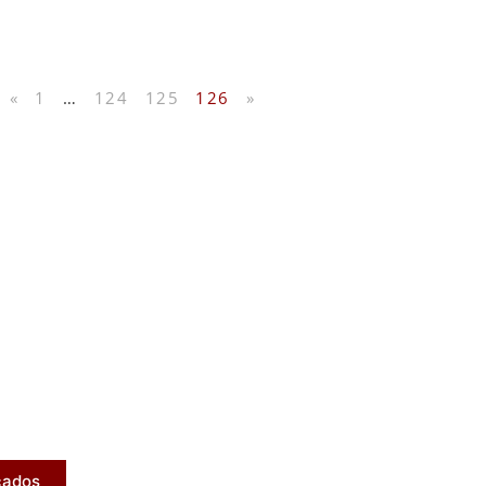
«
1
…
124
125
126
»
licados
ram publicados na mídia.
cados