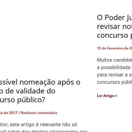
O Poder Ju
revisar n
concurso 
15 de fevereiro de 
Muitos candida
a possibilidade
para revisar a 
ssível nomeação após o
concursos públ
o de validade do
Ler Artigo »
urso público?
ço de 2017
Nenhum comentário
itor, este artigo é relevante não só
ocê saber dos direitos relacionados aos