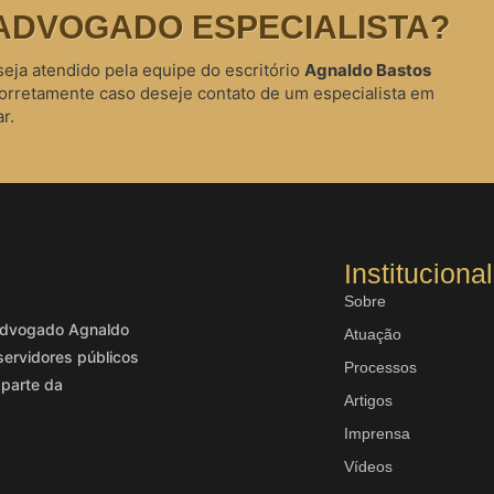
ADVOGADO ESPECIALISTA?
seja atendido pela equipe do escritório
Agnaldo Bastos
corretamente caso deseje contato de um especialista em
r.
Institucional
Sobre
o advogado Agnaldo
Atuação
servidores públicos
Processos
 parte da
Artigos
Imprensa
Vídeos