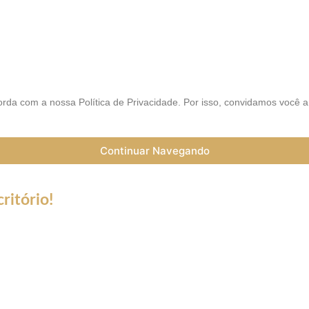
AIS
rda com a nossa Política de Privacidade. Por isso, convidamos você 
Continuar Navegando
ritório!
a do Coronavírus (Covid-19) informamos que nossos serviços esta
trabalho a distância (Home Office), e nossa equipe esta preparada 