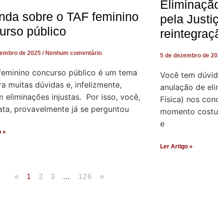
Eliminaçã
nda sobre o TAF feminino
pela Justi
urso público
reintegraç
zembro de 2025
Nenhum comentário
5 de dezembro de 2
feminino concurso público é um tema
Você tem dúvid
a muitas dúvidas e, infelizmente,
anulação de el
eliminações injustas. Por isso, você,
Física) nos con
ata, provavelmente já se perguntou
momento costum
e
o »
Ler Artigo »
«
1
2
3
…
126
»