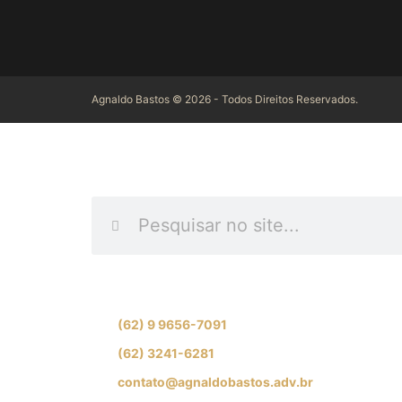
Agnaldo Bastos © 2026 - Todos Direitos Reservados.
INFORME O QUE D
Se preferir, fale com nossa equipe de especial
(62) 9 9656-7091
(62) 3241-6281
contato@agnaldobastos.adv.br