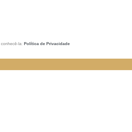
a conhecê-la:
Política de Privacidade
rão funcionando da seguinte
e organizada para melhor