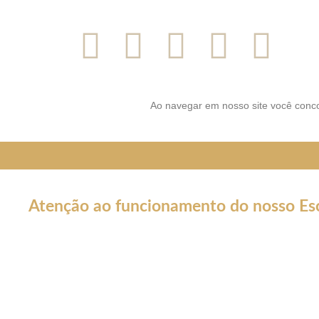
SIGA-NOS NAS REDES SOCI
Ao navegar em nosso site você conco
Atenção ao funcionamento do nosso Esc
Em decorrência da declaração de Pandemia pela OMS por caus
forma por tempo INDETERMINADO:
Nossos serviços estarão funcionando normalmente através do 
atendê-lo.