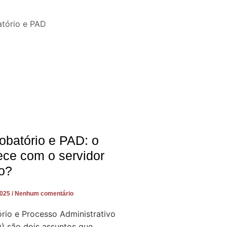
obatório e PAD: o
ece com o servidor
o?
2025
Nenhum comentário
rio e Processo Administrativo
D) são dois assuntos que