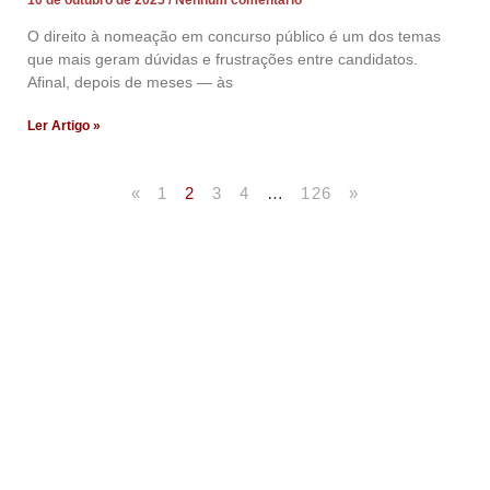
O direito à nomeação em concurso público é um dos temas
que mais geram dúvidas e frustrações entre candidatos.
Afinal, depois de meses — às
Ler Artigo »
«
1
2
3
4
…
126
»
Artigos Publicados
Acesse agora nossos artigos que já foram publicados
na mídia.