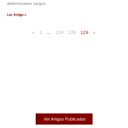
determinados cargos
Ler Artigo »
«
1
…
124
125
126
»
Artigos Publicados
Acesse agora nossos artigos que já foram publicados
na mídia.
Ver Artigos Publicados