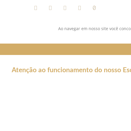
Ao navegar em nosso site você concor
Atenção ao funcionamento do nosso Esc
Em decorrência da declaração de Pandemia pela OMS por caus
forma por tempo INDETERMINADO:
Nossos serviços estarão funcionando normalmente através do 
atendê-lo.
Não estaremos realizando atendimentos presenciais e nosso co