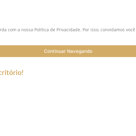
da com a nossa Política de Privacidade. Por isso, convidamos você
Continuar Navegando
ritório!
a do Coronavírus (Covid-19) informamos que nossos serviços esta
trabalho a distância (Home Office), e nossa equipe esta preparada 
ntato de telefone fixo não estará disponível.