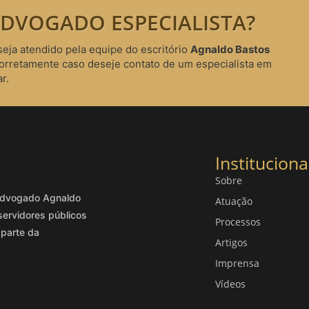
DVOGADO ESPECIALISTA?
seja atendido pela equipe do escritório
Agnaldo Bastos
corretamente caso deseje contato de um especialista em
r.
Instituciona
Sobre
o advogado Agnaldo
Atuação
servidores públicos
Processos
 parte da
Artigos
Imprensa
Vídeos