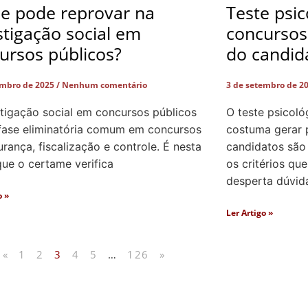
e pode reprovar na
Teste psi
stigação social em
concursos 
ursos públicos?
do candid
embro de 2025
Nenhum comentário
3 de setembro de 2
stigação social em concursos públicos
O teste psicol
fase eliminatória comum em concursos
costuma gerar 
rança, fiscalização e controle. É nesta
candidatos são
que o certame verifica
os critérios que
desperta dúvid
o »
Ler Artigo »
«
1
2
3
4
5
…
126
»