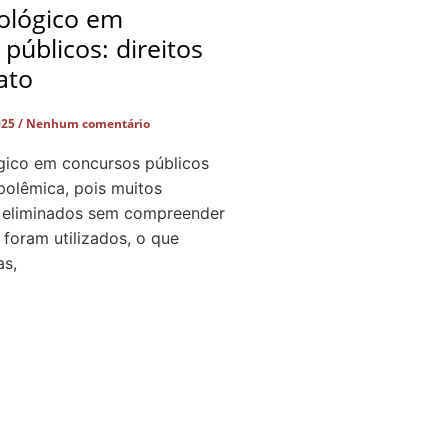
cológico em
públicos: direitos
ato
025
Nenhum comentário
ógico em concursos públicos
polêmica, pois muitos
 eliminados sem compreender
 foram utilizados, o que
as,