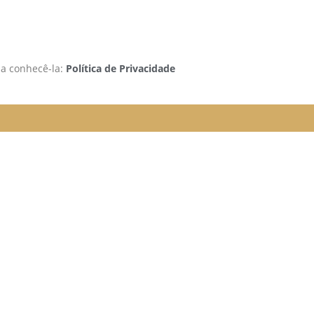
 a conhecê-la:
Política de Privacidade
rão funcionando da seguinte
e organizada para melhor