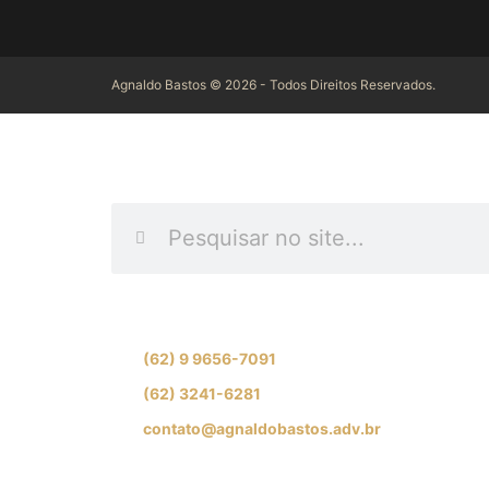
Agnaldo Bastos © 2026 - Todos Direitos Reservados.
INFORME O QUE DES
Se preferir, fale com nossa equipe de especial
(62) 9 9656-7091
(62) 3241-6281
contato@agnaldobastos.adv.br
SIGA-NOS NAS REDES SOCIAI