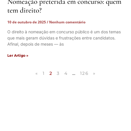
Nomeação preterida em concurso: quem
tem direito?
10 de outubro de 2025
Nenhum comentário
O direito à nomeação em concurso público é um dos temas
que mais geram dúvidas e frustrações entre candidatos.
Afinal, depois de meses — às
Ler Artigo »
«
1
2
3
4
…
126
»
Artigos Publicados