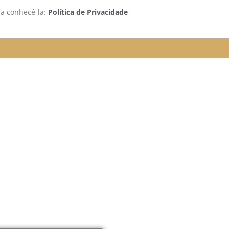
 a conhecê-la:
Política de Privacidade
rão funcionando da seguinte
e organizada para melhor
elular.