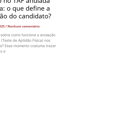
o no TAF anulada
ça: o que define a
ção do candidato?
2025
Nenhum comentário
 sobre como funciona a anulação
 (Teste de Aptidão Física) nos
os? Esse momento costuma trazer
o e