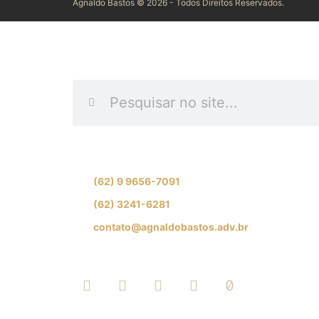
Agnaldo Bastos © 2026 - Todos Direitos Reservados.
INFORME O QUE DES
Se preferir, fale com nossa equipe de especial
(62) 9 9656-7091
(62) 3241-6281
contato@agnaldobastos.adv.br
SIGA-NOS NAS REDES SOCIAI