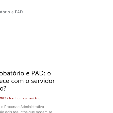
obatório e PAD: o
ece com o servidor
do?
 2025
Nenhum comentário
o e Processo Administrativo
 são dois assuntos que podem se