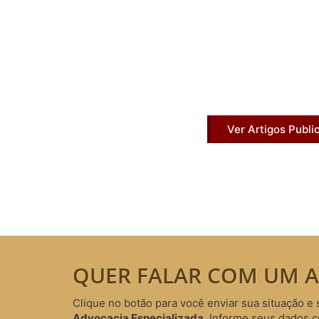
Artigos Pub
Acesse agora nossos artigos que já fo
Ver Artigos Publi
QUER FALAR COM UM A
Clique no botão para você enviar sua situação e 
Advocacia Especializada
. Informe seus dados 