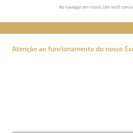
Ao navegar em nosso site você concor
Atenção ao funcionamento do nosso Esc
Em decorrência da declaração de Pandemia pela OMS por caus
forma por tempo INDETERMINADO:
Nossos serviços estarão funcionando normalmente através do 
atendê-lo.
Não estaremos realizando atendimentos presenciais e nosso co
Nossos atendimento serão apenas por meios online como Wha