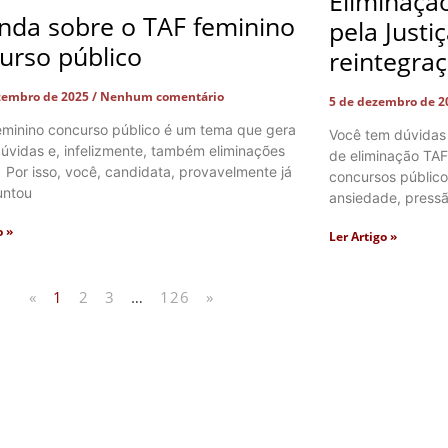
Eliminaçã
nda sobre o TAF feminino
pela Justi
urso público
reintegra
zembro de 2025
Nenhum comentário
5 de dezembro de 
eminino concurso público é um tema que gera
Você tem dúvidas
úvidas e, infelizmente, também eliminações
de eliminação TAF
. Por isso, você, candidata, provavelmente já
concursos públic
untou
ansiedade, pressã
o »
Ler Artigo »
«
1
2
3
…
126
»