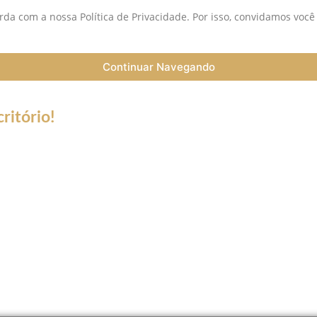
da com a nossa Política de Privacidade. Por isso, convidamos você
Continuar Navegando
ritório!
a do Coronavírus (Covid-19) informamos que nossos serviços esta
trabalho a distância (Home Office), e nossa equipe esta preparada 
ntato de telefone fixo não estará disponível.
tsApp, Skype, Vídeo chamadas e ligações somente para número de c