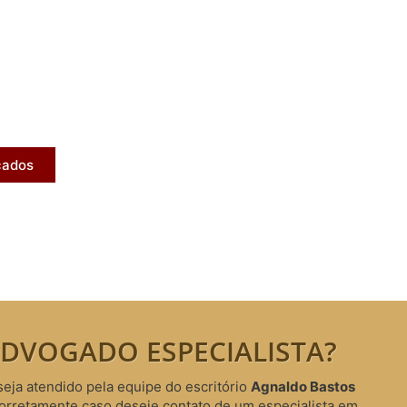
licados
ram publicados na mídia.
cados
DVOGADO ESPECIALISTA?
seja atendido pela equipe do escritório
Agnaldo Bastos
corretamente caso deseje contato de um especialista em