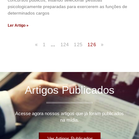
concursos públicos, visando selecionar pessoas
psicologicamente preparadas para exercerem as funções de
determinados cargos
Ler Artigo »
«
1
…
124
125
126
»
Artigos Publicados
Acesse agora nossos artigos que já foram publicados
na mídia.
Ver Artigos Publicados