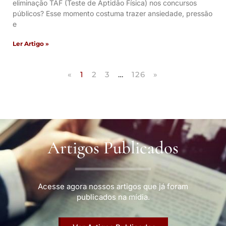
eliminação TAF (Teste de Aptidão Física) nos concursos
públicos? Esse momento costuma trazer ansiedade, pressão
e
Ler Artigo »
«
1
2
3
…
126
»
Artigos Publicados
Acesse agora nossos artigos que já foram
publicados na mídia.