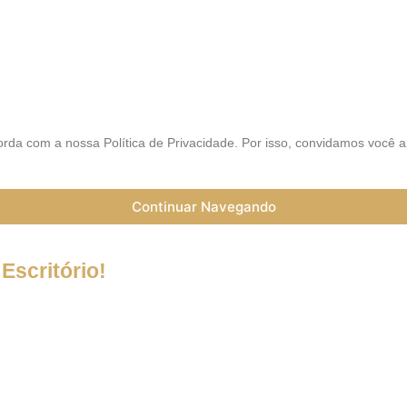
AIS
rda com a nossa Política de Privacidade. Por isso, convidamos você 
Continuar Navegando
Escritório!
a do Coronavírus (Covid-19) informamos que nossos serviços esta
trabalho a distância (Home Office), e nossa equipe esta preparada 