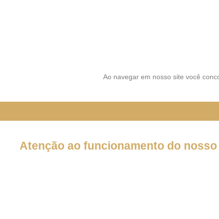
SIGA-NOS NAS REDES SOCI
Ao navegar em nosso site você conco
Atenção ao funcionamento do nosso 
Em decorrência da declaração de Pandemia pela OMS por caus
forma por tempo INDETERMINADO:
Nossos serviços estarão funcionando normalmente através do 
atendê-lo.