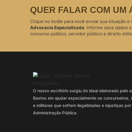
QUER FALAR COM UM 
Clique no botão para você enviar sua situação e 
Advocacia Especializada
. Informe seus dados 
concurso público, servidor público e direito milita
O nosso escritório surgiu do ideal elaborado pel
Bastos em ajudar especialmente os concurseiros, 
e militares que sofrem ilegalidades e injustiças por
Administração Pública.