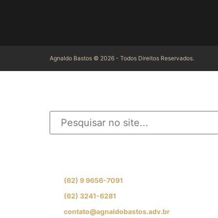
Agnaldo Bastos © 2026 - Todos Direitos Reservados.
INFORME O QUE D
Se preferir, fale com nossa equipe de especial
(62) 9 9656-7091
(62) 3241-6281
contato@agnaldobastos.adv.br