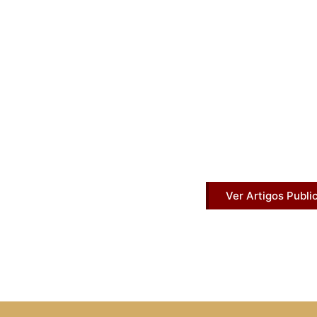
Artigos Pub
Acesse agora nossos artigos que já fo
Ver Artigos Publi