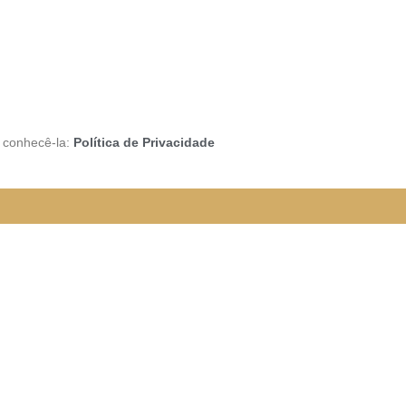
a conhecê-la:
Política de Privacidade
rão funcionando da seguinte
e organizada para melhor