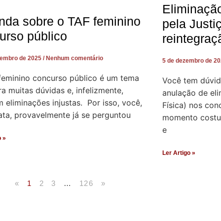
Eliminaçã
nda sobre o TAF feminino
pela Justi
urso público
reintegraç
zembro de 2025
Nenhum comentário
5 de dezembro de 2
feminino concurso público é um tema
Você tem dúvid
a muitas dúvidas e, infelizmente,
anulação de el
eliminações injustas. Por isso, você,
Física) nos con
ata, provavelmente já se perguntou
momento costum
e
o »
Ler Artigo »
«
1
2
3
…
126
»