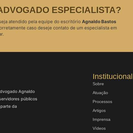
ADVOGADO ESPECIALISTA?
seja atendido pela equipe do escritório
Agnaldo Bastos
corretamente caso deseje contato de um especialista em
r.
Institucional
Sobre
o advogado Agnaldo
Atuação
servidores públicos
Processos
 parte da
Artigos
Imprensa
Vídeos