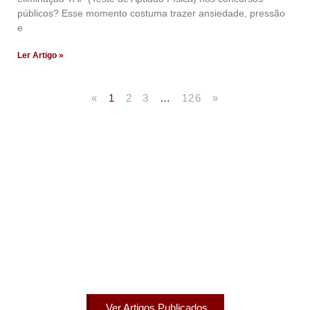
públicos? Esse momento costuma trazer ansiedade, pressão
e
Ler Artigo »
«
1
2
3
…
126
»
Artigos Publicados
Acesse agora nossos artigos que já foram publicados
na mídia.
Ver Artigos Publicados