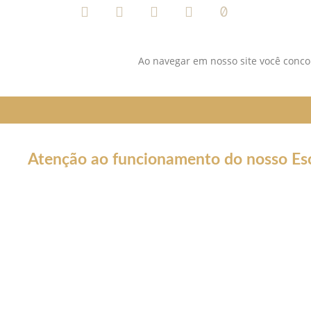
Ao navegar em nosso site você concor
Atenção ao funcionamento do nosso Esc
Em decorrência da declaração de Pandemia pela OMS por caus
forma por tempo INDETERMINADO:
Nossos serviços estarão funcionando normalmente através do 
atendê-lo.
Não estaremos realizando atendimentos presenciais e nosso co