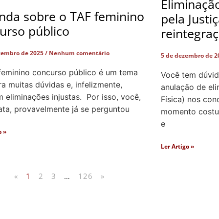
Eliminaçã
nda sobre o TAF feminino
pela Justi
urso público
reintegra
zembro de 2025
Nenhum comentário
5 de dezembro de 
feminino concurso público é um tema
Você tem dúvid
a muitas dúvidas e, infelizmente,
anulação de el
eliminações injustas. Por isso, você,
Física) nos con
ata, provavelmente já se perguntou
momento costum
e
o »
Ler Artigo »
«
1
2
3
…
126
»