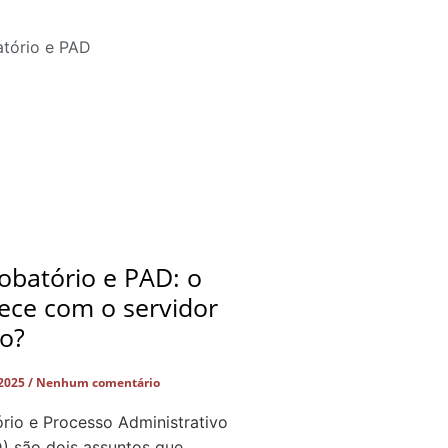
obatório e PAD: o
ece com o servidor
do?
 2025
Nenhum comentário
rio e Processo Administrativo
D) são dois assuntos que