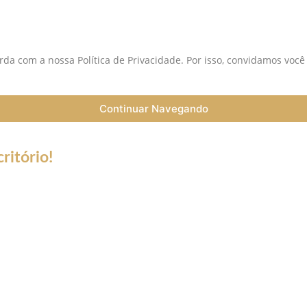
da com a nossa Política de Privacidade. Por isso, convidamos você
Continuar Navegando
ritório!
a do Coronavírus (Covid-19) informamos que nossos serviços esta
trabalho a distância (Home Office), e nossa equipe esta preparada 
ntato de telefone fixo não estará disponível.