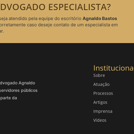
DVOGADO ESPECIALISTA?
seja atendido pela equipe do escritório
Agnaldo Bastos
corretamente caso deseje contato de um especialista em
r.
Instituciona
Sobre
o advogado Agnaldo
Atuação
servidores públicos
Processos
 parte da
Artigos
Imprensa
Vídeos