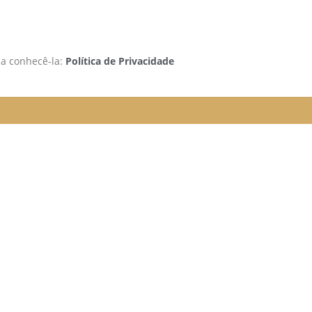
 a conhecê-la:
Política de Privacidade
rão funcionando da seguinte
e organizada para melhor