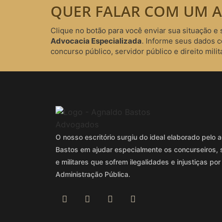
QUER FALAR COM UM A
Clique no botão para você enviar sua situação e 
Advocacia Especializada
. Informe seus dados 
concurso público, servidor público e direito milita
O nosso escritório surgiu do ideal elaborado pel
Bastos em ajudar especialmente os concurseiros, 
e militares que sofrem ilegalidades e injustiças por
Administração Pública.