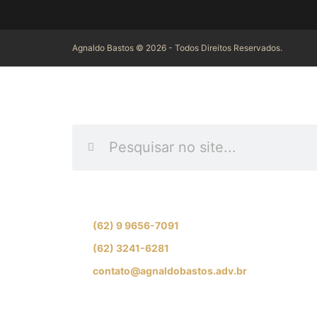
Agnaldo Bastos © 2026 - Todos Direitos Reservados.
INFORME O QUE DES
Se preferir, fale com nossa equipe de especial
(62) 9 9656-7091
(62) 3241-6281
contato@agnaldobastos.adv.br
SIGA-NOS NAS REDES SOCIAI