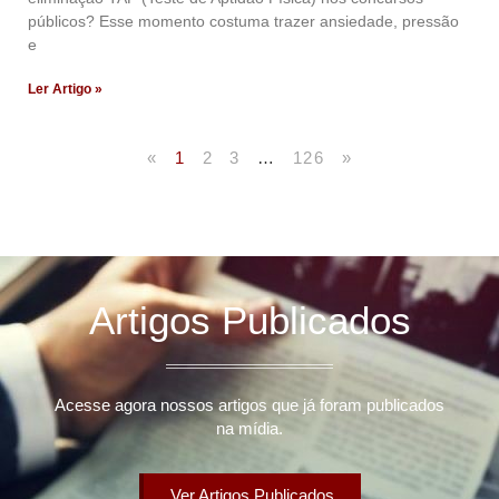
públicos? Esse momento costuma trazer ansiedade, pressão
e
Ler Artigo »
«
1
2
3
…
126
»
Artigos Publicados
Acesse agora nossos artigos que já foram publicados
na mídia.
Ver Artigos Publicados