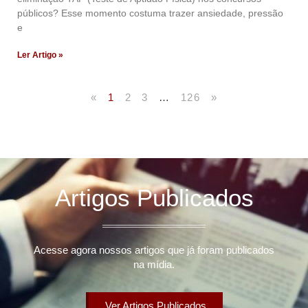
públicos? Esse momento costuma trazer ansiedade, pressão
e
Ler Artigo »
«
1
2
3
…
126
»
Artigos Publicados
Acesse agora nossos artigos que já foram publicados
na mídia.
Ver Artigos Publicados