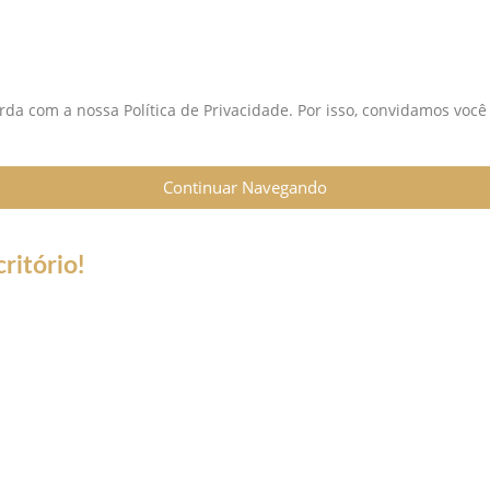
da com a nossa Política de Privacidade. Por isso, convidamos você
Continuar Navegando
ritório!
sa do Coronavírus (Covid-19) informamos que nossos serviços es
 trabalho a distância (Home Office), e nossa equipe esta prepara
ontato de telefone fixo não estará disponível.