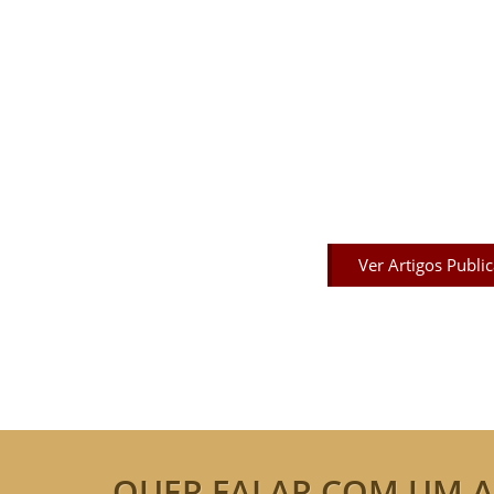
Artigos Pub
Acesse agora nossos artigos que já fo
Ver Artigos Publi
QUER FALAR COM UM A