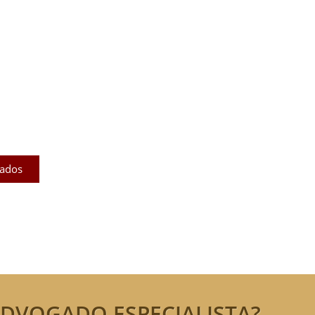
licados
ram publicados na mídia.
cados
DVOGADO ESPECIALISTA?