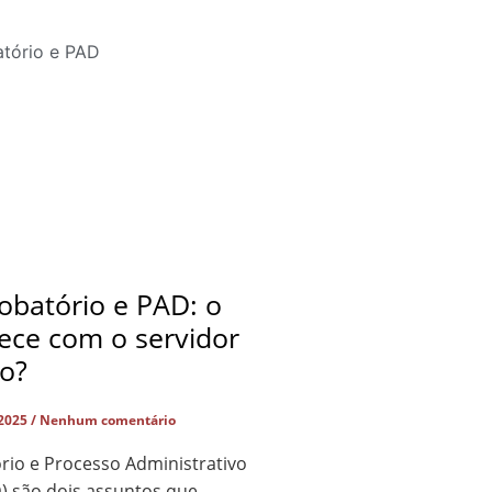
obatório e PAD: o
ece com o servidor
do?
 2025
Nenhum comentário
rio e Processo Administrativo
D) são dois assuntos que