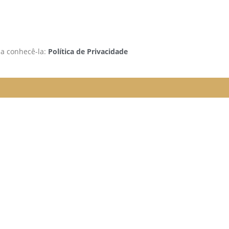
 a conhecê-la:
Política de Privacidade
tarão funcionando da seguinte
da e organizada para melhor