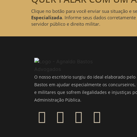
Clique no botão para você enviar sua situação e s
Especializada
. Informe seus dados corretamente 
servidor público e direito militar.
O nosso escritório surgiu do ideal elaborado pel
Bastos em ajudar especialmente os concurseiros, 
e militares que sofrem ilegalidades e injustiças p
Administração Pública.