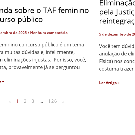
Eliminaçã
nda sobre o TAF feminino
pela Justi
urso público
reintegra
zembro de 2025
Nenhum comentário
5 de dezembro de 
feminino concurso público é um tema
Você tem dúvid
a muitas dúvidas e, infelizmente,
anulação de eli
eliminações injustas. Por isso, você,
Física) nos co
ata, provavelmente já se perguntou
costuma trazer
o »
Ler Artigo »
«
1
2
3
…
126
»