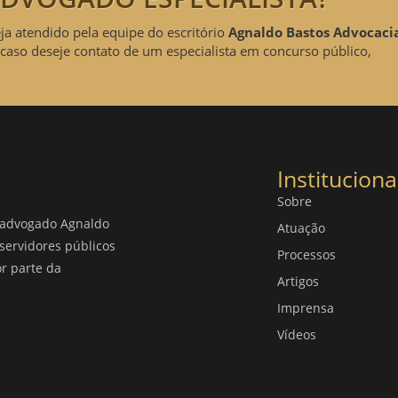
eja atendido pela equipe do escritório
Agnaldo Bastos Advocaci
caso deseje contato de um especialista em concurso público,
Instituciona
Sobre
o advogado Agnaldo
Atuação
servidores públicos
Processos
or parte da
Artigos
Imprensa
Vídeos