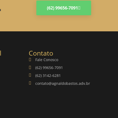
(62) 99656-7091
a
l
Contato
Fale Conosco
(62) 99656-7091
(62) 3142-6281
contato@agnaldobastos.adv.br