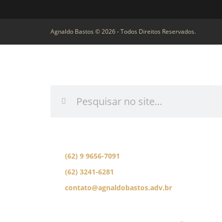
Agnaldo Bastos © 2026 - Todos Direitos Reservados.
INFORME O QUE DES
Se preferir, fale com nossa equipe de especial
(62) 9 9656-7091
(62) 3241-6281
contato@agnaldobastos.adv.br
SIGA-NOS NAS REDES SOCIAI