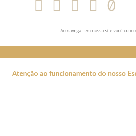
Ao navegar em nosso site você concor
Atenção ao funcionamento do nosso Esc
Em decorrência da declaração de Pandemia pela OMS por cau
forma por tempo INDETERMINADO:
Nossos serviços estarão funcionando normalmente através do
atendê-lo.
Não estaremos realizando atendimentos presenciais e nosso c