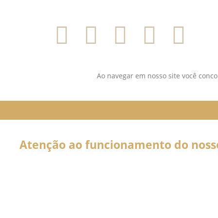
SIGA-NOS NAS REDES SOCIAI
Ao navegar em nosso site você concor
Atenção ao funcionamento do nosso 
Em decorrência da declaração de Pandemia pela OMS por caus
forma por tempo INDETERMINADO:
Nossos serviços estarão funcionando normalmente através do 
atendê-lo.