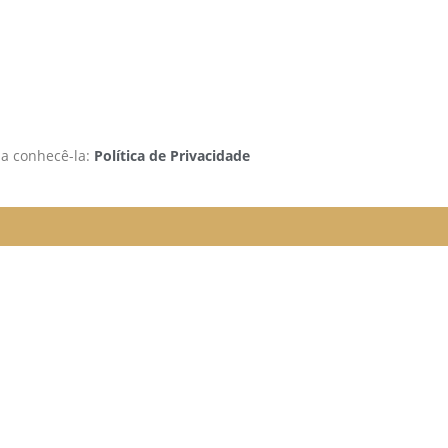
 a conhecê-la:
Política de Privacidade
rão funcionando da seguinte
e organizada para melhor