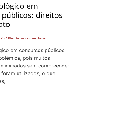
cológico em
públicos: direitos
ato
025
Nenhum comentário
ógico em concursos públicos
polêmica, pois muitos
 eliminados sem compreender
 foram utilizados, o que
as,