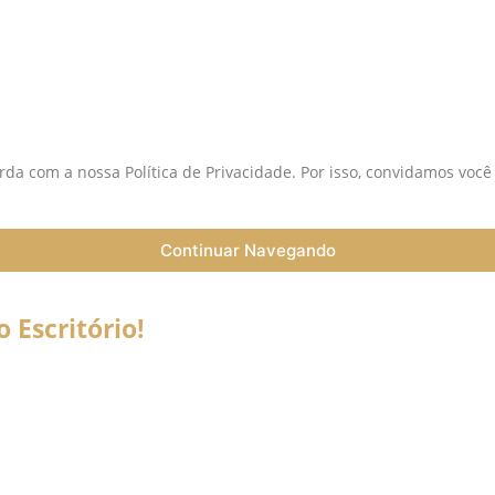
S
da com a nossa Política de Privacidade. Por isso, convidamos você
Continuar Navegando
Escritório!
a do Coronavírus (Covid-19) informamos que nossos serviços esta
trabalho a distância (Home Office), e nossa equipe esta preparada 