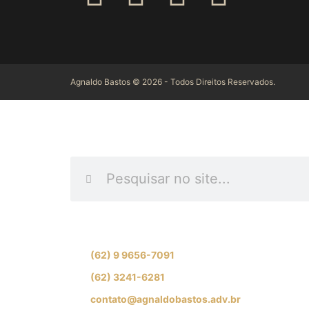
Agnaldo Bastos © 2026 - Todos Direitos Reservados.
INFORME O QUE DES
Se preferir, fale com nossa equipe de especial
(62) 9 9656-7091
(62) 3241-6281
contato@agnaldobastos.adv.br