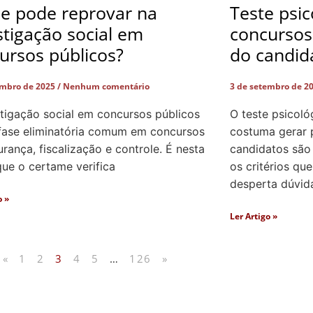
e pode reprovar na
Teste psi
stigação social em
concursos 
ursos públicos?
do candid
embro de 2025
Nenhum comentário
3 de setembro de 2
stigação social em concursos públicos
O teste psicol
fase eliminatória comum em concursos
costuma gerar 
rança, fiscalização e controle. É nesta
candidatos são
que o certame verifica
os critérios que
desperta dúvid
o »
Ler Artigo »
«
1
2
3
4
5
…
126
»