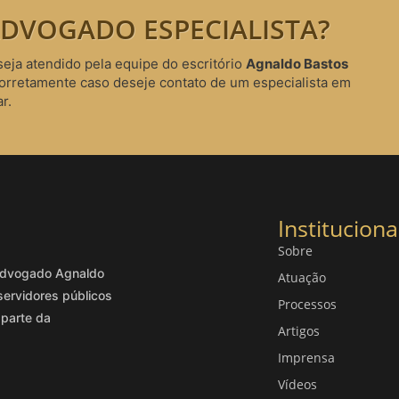
DVOGADO ESPECIALISTA?
seja atendido pela equipe do escritório
Agnaldo Bastos
corretamente caso deseje contato de um especialista em
r.
Instituciona
Sobre
o advogado Agnaldo
Atuação
servidores públicos
Processos
 parte da
Artigos
Imprensa
Vídeos