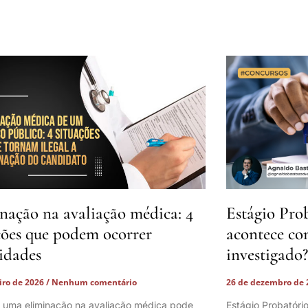
nação na avaliação médica: 4
Estágio Pro
ções que podem ocorrer
acontece co
lidades
investigado?
eiro de 2026
Nenhum comentário
26 de dezembro de
 uma eliminação na avaliação médica pode
Estágio Probatóri