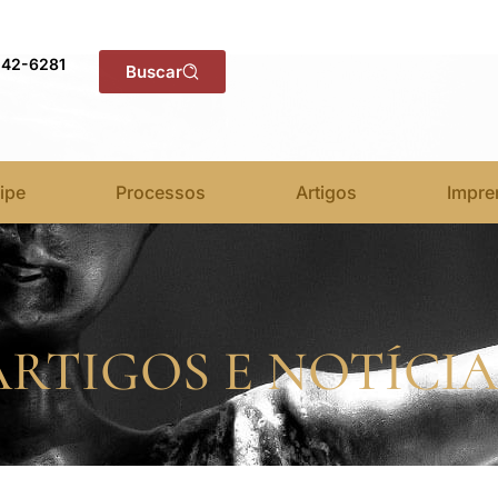
142-6281
Buscar
ipe
Processos
Artigos
Impre
ARTIGOS E NOTÍCIA