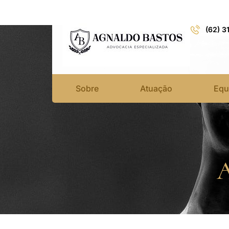
(62) 3
Sobre
Atuação
Equ