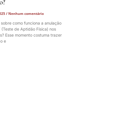
o?
2025
Nenhum comentário
 sobre como funciona a anulação
 (Teste de Aptidão Física) nos
os? Esse momento costuma trazer
o e