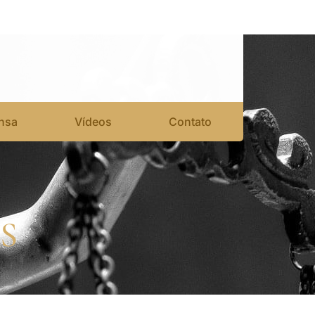
nsa
Vídeos
Contato
S