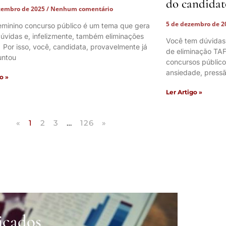
do candidat
zembro de 2025
Nenhum comentário
5 de dezembro de 
eminino concurso público é um tema que gera
úvidas e, infelizmente, também eliminações
Você tem dúvidas
. Por isso, você, candidata, provavelmente já
de eliminação TAF
untou
concursos públic
ansiedade, pressã
o »
Ler Artigo »
«
1
2
3
…
126
»
icados